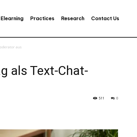
Elearning
Practices
Research
Contact Us
Moderator aus
ag als Text-Chat-
511
0