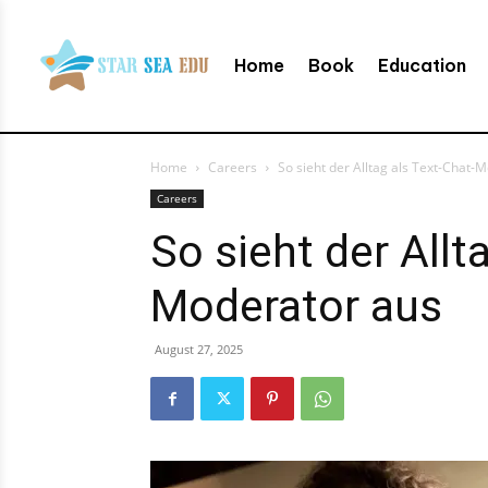
Home
Book
Education
Home
Careers
So sieht der Alltag als Text-Chat-
Careers
So sieht der Allt
Moderator aus
August 27, 2025